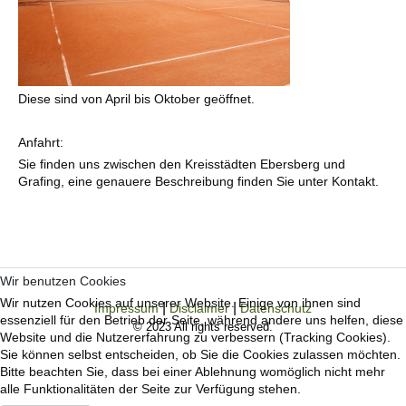
Diese sind von April bis Oktober geöffnet.
Anfahrt:
Sie finden uns zwischen den Kreisstädten Ebersberg und
Grafing, eine genauere Beschreibung finden Sie unter Kontakt.
Wir benutzen Cookies
Wir nutzen Cookies auf unserer Website. Einige von ihnen sind
|
|
Impressum
Disclaimer
Datenschutz
essenziell für den Betrieb der Seite, während andere uns helfen, diese
© 2023 All rights reserved.
Website und die Nutzererfahrung zu verbessern (Tracking Cookies).
Sie können selbst entscheiden, ob Sie die Cookies zulassen möchten.
Bitte beachten Sie, dass bei einer Ablehnung womöglich nicht mehr
alle Funktionalitäten der Seite zur Verfügung stehen.